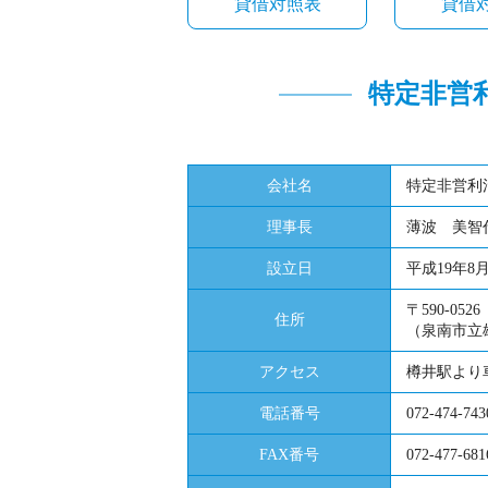
貸借対照表
貸借
特定非営
会社名
特定非営利
理事長
薄波 美智
設立日
平成19年8
〒590-05
住所
（泉南市立
アクセス
樽井駅より
電話番号
072-474-743
FAX番号
072-477-681