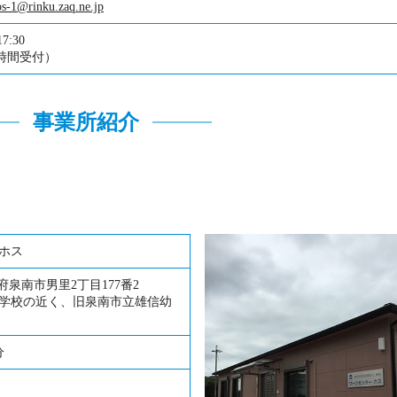
s-1@rinku.zaq.ne.jp
7:30
4時間受付）
事業所紹介
ホス
大阪府泉南市男里2丁目177番2
学校の近く、旧泉南市立雄信幼
分