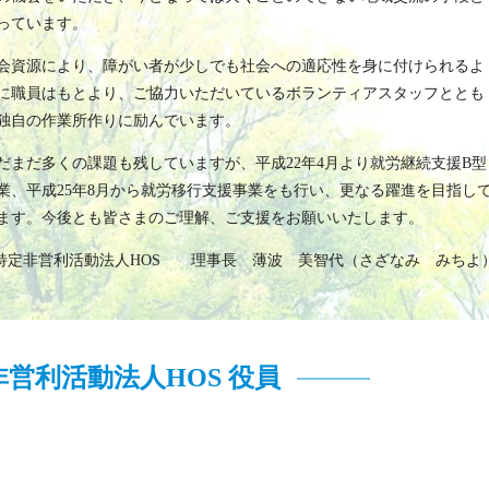
っています。
会資源により、障がい者が少しでも社会への適応性を身に付けられるよ
に職員はもとより、ご協力いただいているボランティアスタッフととも
独自の作業所作りに励んでいます。
だまだ多くの課題も残していますが、平成22年4月より就労継続支援B型
業、平成25年8月から就労移行支援事業をも行い、更なる躍進を目指し
ます。今後とも皆さまのご理解、ご支援をお願いいたします。
特定非営利活動法人HOS 理事長 薄波 美智代（さざなみ みちよ
非営利活動法人HOS 役員