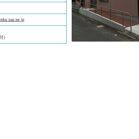
nku.zaq.ne.jp
受付）