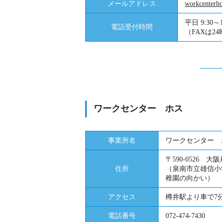
メールアドレス
workcenterho
平日 9:30～1
電話受付時間
（FAXは2
ワークセンター ホス
事業所名
ワークセンター 
〒590-0526 
住所
（泉南市立雄信小
稚園の向かい）
アクセス
樽井駅より車で7
電話番号
072-474-7430