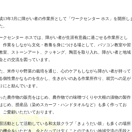
成13年3月に障がい者の作業所として「ワークセンター ホス」を開所し
た。
ークセンター ホスでは、障がい者が生涯有意義に過ごせる作業所とし
、作業をしながら文化・教養を身につける場として、パソコン教室や習
教室、ストーンアート、クッキング、陶芸を取り入れ、障がい者と地域
会との交流を図っています。
た、米作りや野菜の栽培を通じ、心のケアもしながら障がい者が持って
る個性豊かなものを生かし、生きがいのある作業所作り、就労への足が
りにと励んでいます。
った農作物の販売をはじめ、農作物での味噌づくりや大根の漬物の製作
はじめ、授産品（染めスカーフ・ハンドタオルなど）も多く作ってお
、ご愛顧いただいております。
暇活動として活動している和太鼓クラブ「きょうだい鼓」も多くの場所
の機会をいただき、今となっては欠くことのできない地域交流の手段と