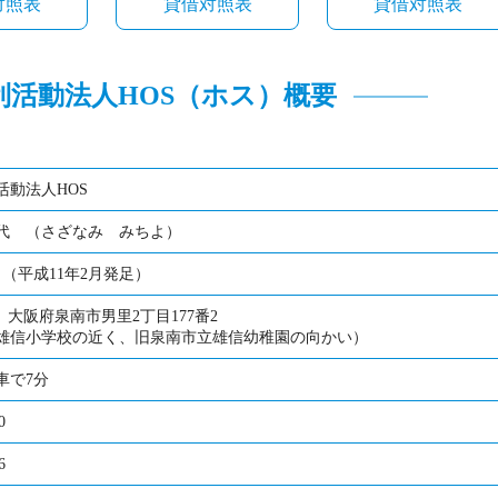
対照表
貸借対照表
貸借対照表
利活動法人HOS（ホス）概要
活動法人HOS
代 （さざなみ みちよ）
月（平成11年2月発足）
26 大阪府泉南市男里2丁目177番2
雄信小学校の近く、旧泉南市立雄信幼稚園の向かい）
車で7分
0
6