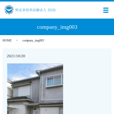
メ
company_img003
HOME
company_img003
2021/10/20