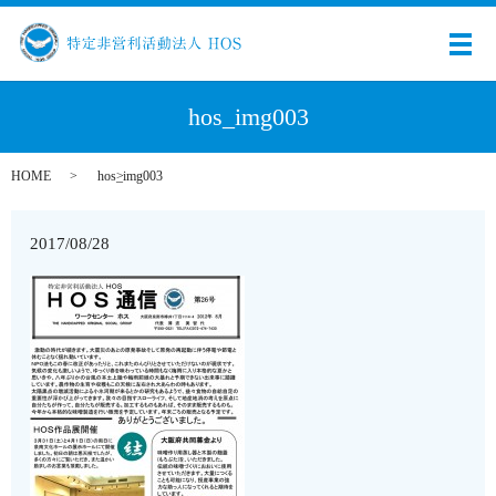
メ
hos_img003
HOME
hos_img003
2017/08/28