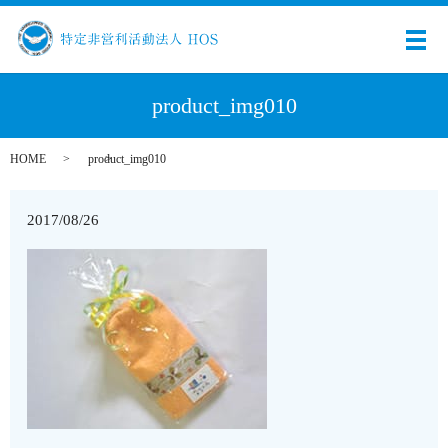
メ
product_img010
HOME
product_img010
2017/08/26